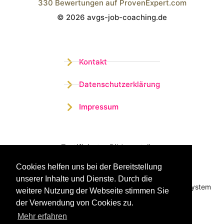
330
Bewertungen auf ProvenExpert.com
© 2026 avgs-job-coaching.de
Wistor GmbH
Kontakt
Datenschutzerklärung
Impressum
Zertifizierter Bildungsträger
Cookies helfen uns bei der Bereitstellung
Profitieren sie jetzt von unserer über 15 jährigen
unserer Inhalte und Dienste. Durch die
Praxiserfahrung und unserem erfolgreichen Coachingsystem
weitere Nutzung der Webseite stimmen Sie
der Verwendung von Cookies zu.
Mehr erfahren