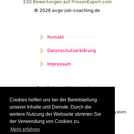
330
Bewertungen auf ProvenExpert.com
© 2026 avgs-job-coaching.de
Wistor GmbH
Kontakt
Datenschutzerklärung
Impressum
Zertifizierter Bildungsträger
Cookies helfen uns bei der Bereitstellung
Profitieren sie jetzt von unserer über 15 jährigen
unserer Inhalte und Dienste. Durch die
Praxiserfahrung und unserem erfolgreichen Coachingsystem
weitere Nutzung der Webseite stimmen Sie
der Verwendung von Cookies zu.
Mehr erfahren