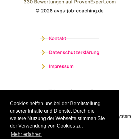
330
Bewertungen auf ProvenExpert.com
© 2026 avgs-job-coaching.de
Wistor GmbH
Kontakt
Datenschutzerklärung
Impressum
Zertifizierter Bildungsträger
Cookies helfen uns bei der Bereitstellung
Profitieren sie jetzt von unserer über 15 jährigen
unserer Inhalte und Dienste. Durch die
Praxiserfahrung und unserem erfolgreichen Coachingsystem
weitere Nutzung der Webseite stimmen Sie
der Verwendung von Cookies zu.
Mehr erfahren