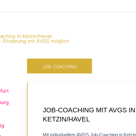
oaching in Ketzin/Havel:
- Förderung mit AVGS möglich
JOB-COACHING
furt
burg
ZERTIFIZIERTES
JOB-COACHING MIT AVGS IN
EINZELCOACHING
KETZIN/HAVEL
FLEXIBEL ONLINE
ig
Mit individuellem AVGS Job-Coaching in Ketzi