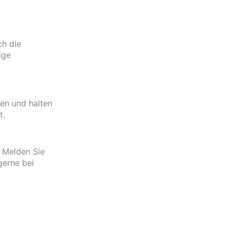
ch die
ige
en und halten
t.
. Melden Sie
gerne bei