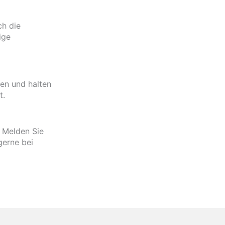
ch die
ige
en und halten
t.
. Melden Sie
gerne bei