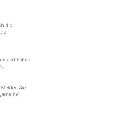
ch die
ige
en und halten
t.
. Melden Sie
gerne bei