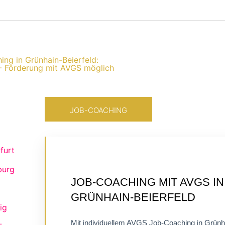
ing in Grünhain-Beierfeld:
- Förderung mit AVGS möglich
JOB-COACHING
furt
burg
ZERTIFIZIERTES
JOB-COACHING MIT AVGS IN
EINZELCOACHING
GRÜNHAIN-BEIERFELD
FLEXIBEL ONLINE
ig
Mit individuellem AVGS Job-Coaching in Grünh